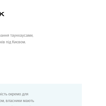
к
вання таунхаусами,
ів під Києвом.
ність окремо для
вом, власники мають