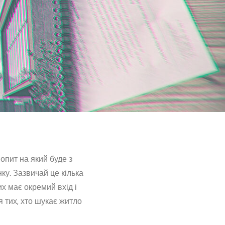
опит на який буде з
ку. Зазвичай це кілька
х має окремий вхід і
 тих, хто шукає житло