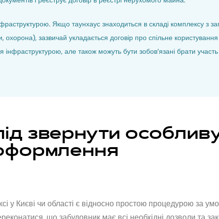
документів і реєструє договір в реєстрі нерухомого майна.
інфраструктурою. Якщо таунхаус знаходиться в складі комплексу з 
и, охорона), зазвичай укладається договір про спільне користуванн
 інфраструктурою, але також можуть бути зобов’язані брати участь 
лід звернути особлив
 оформлення
 у Києві чи області є відносно простою процедурою за умов
конатися, що забудовник має всі необхідні дозволи та зако