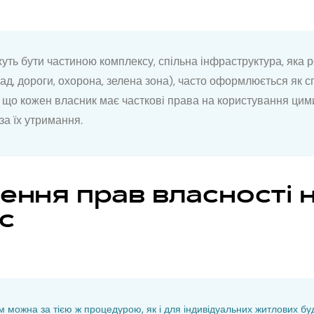
уть бути частиною комплексу, спільна інфраструктура, яка 
д, дороги, охорона, зелена зона), часто оформлюється як с
 що кожен власник має часткові права на користування цим
за їх утримання.
ння прав власності 
с
м можна за тією ж процедурою, як і для індивідуальних житлових б