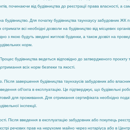
тів, починаючи від будівництва до реєстрації права власності, а са
 на будівництво. Для початку будівництва таунхаусу забудовник ЖК 
 отримати всі необхідні дозволи на будівництво від місцевих органі
ідно з якою будуть зведені житлові будинки, а також дозвіл на прове
удівельних норм.
. Процес будівництва ведеться відповідно до затвердженого проєкту 
дотримання всіх норм безпеки та якості.
ю. Після завершення будівництва таунхаусів забудовник або власни
ведення об’єкта в експлуатацію. Це підтверджує, що будівельні роб
отовий для проживання. Для отримання сертифіката необхідно пода
івельної інспекції.
ості. Після введення в експлуатацію забудовник або покупець реєст
єстрі речових прав на нерухоме майно через нотаріуса або в Центр