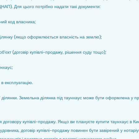
ЦНАП). Для цього потрібно надати такі документи:
йний код власника;
ділянку (якщо оформлюється власність на землю);
б’єкт (договір купівлі-продажу, рішення суду тощо);
унхаус;
 в експлуатацію.
ділянки. Земельна ділянка під таунхаус може бути оформлена у при
я договору купівлі-продажу. Якщо ви плануєте купити таунхаус в Киє
удовника, договір купівлі-продажу повинен бути завірений у нотаріу