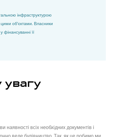
загальною інфраструктурою
я цими об’єктами. Власники
у фінансуванні її
у увагу
и наявності всіх необхідних документів і
нно веде будівництво. Так, як це робимо ми,