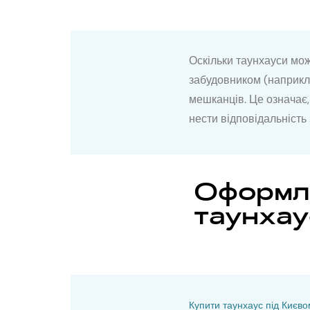
Оскільки таунхауси мож
забудовником (наприкла
мешканців. Це означає,
нести відповідальність 
Оформле
таунхау
Купити таунхаус під Києво