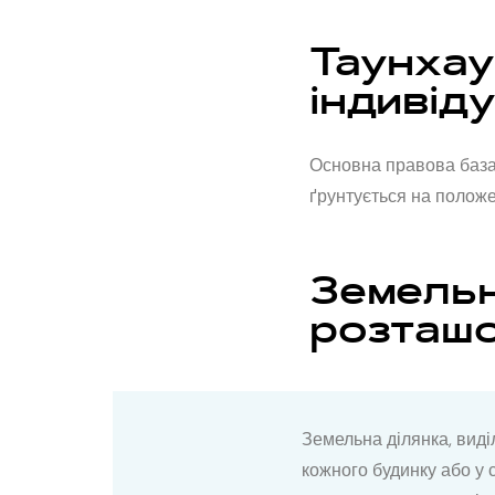
Таунхау
індивід
Основна правова база
ґрунтується на положе
Земельн
розташо
Земельна ділянка, виді
кожного будинку або у 