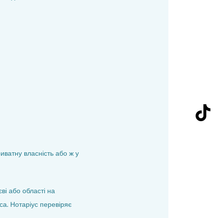
ватну власність або ж у
ві або області на
са. Нотаріус перевіряє