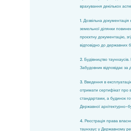
врахування декількох аспек
1. Дозвільна документація
земельної ділянки повинен
проєктну документацію, зг
відповідно до державних б
2. Будівництво таунхаусів
Забудовник відповідає за 
3. Введення в експлуатаці
отримати сертифікат про в
стандартами, а будинок г
Державної архітектурно-буд
4. Реєстрація права власн
таунхаус у Державному ре