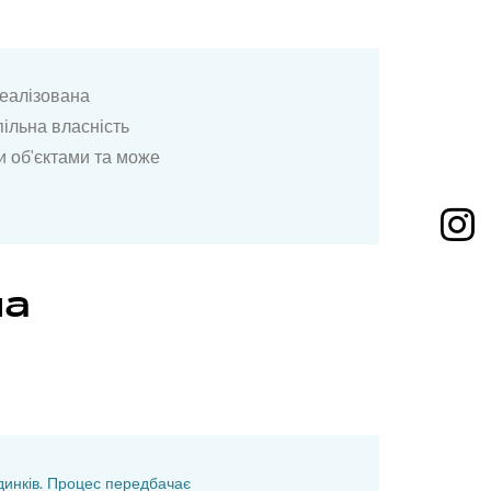
реалізована
пільна власність
и об'єктами та може
на
удинків. Процес передбачає