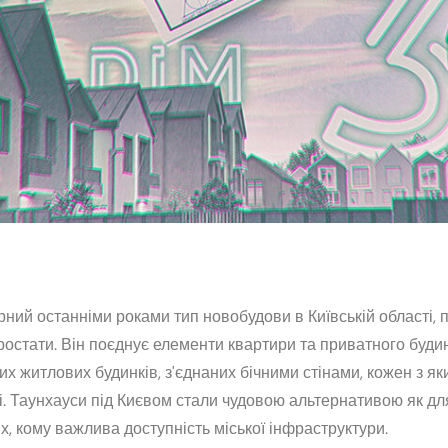
ний останніми роками тип новобудови в Київській області, п
ростати. Він поєднує елементи квартири та приватного будин
х житлових будинків, з'єднаних бічними стінами, кожен з яки
і. Таунхауси під Києвом стали чудовою альтернативою як для
тих, кому важлива доступність міської інфраструктури.