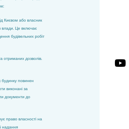
ме:
під Києвом або власник
в влади. Це включає
дення будівельних робіт
та отриманих дозволів.
к будинку повинен
оти виконані за
ти документи до
рує право власності на
і надання