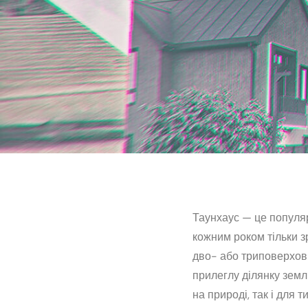
Таунхаус — це популяр
кожним роком тільки з
дво- або триповерхови
прилеглу ділянку земл
на природі, так і для 