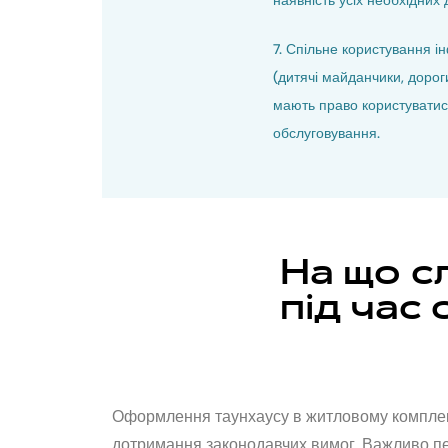
наявність усіх необхідних 
7. Спільне користування 
(дитячі майданчики, дорог
мають право користуватися
обслуговування.
На що с
під час
Оформлення таунхаусу в житловому комплексі
дотримання законодавчих вимог. Важливо пере