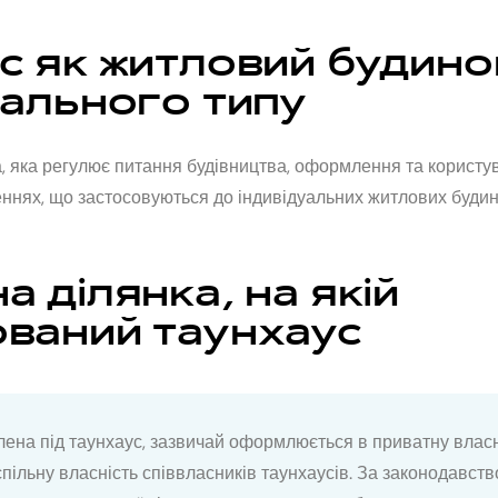
с як житловий будино
уального типу
, яка регулює питання будівництва, оформлення та користу
ннях, що застосовуються до індивідуальних житлових будинк
а ділянка, на якій
ваний таунхаус
лена під таунхаус, зазвичай оформлюється в приватну влас
спільну власність співвласників таунхаусів. За законодавст