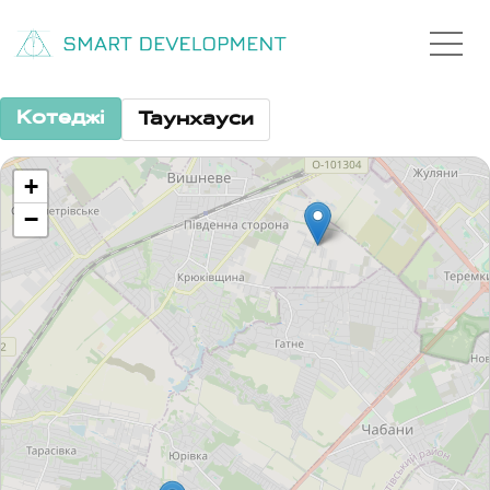
Котеджі
Таунхауси
+
−