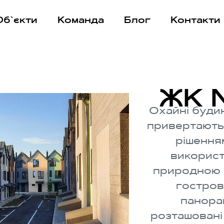
Об`єкти
Команда
Блог
Контакти
ЖК N
Охайні буди
привертають
рішення
використ
природною 
гостров
панора
розташовані