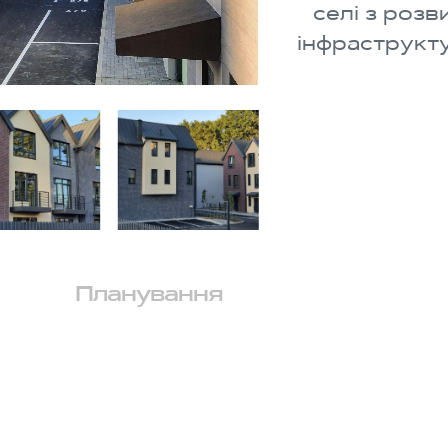
селі з роз
інфраструкт
Планування