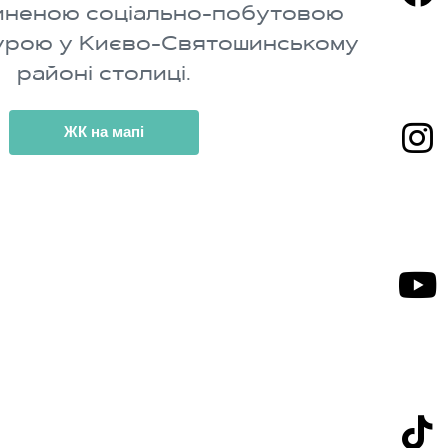
виненою соціально-побутовою
урою у Києво-Святошинському
районі столиці.
ЖК на мапі