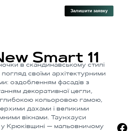
Залишити заявку
ew Smart 11
ночки в скандинавському стилі
 погляд своїми архітектурними
ми: оздобленням фасадів з
анням декоративної цегли,
глибокою кольоровою гамою,
ерхими дахами і великими
мними вікнами. Таунхауси
 у Крюківщині — мальовничому