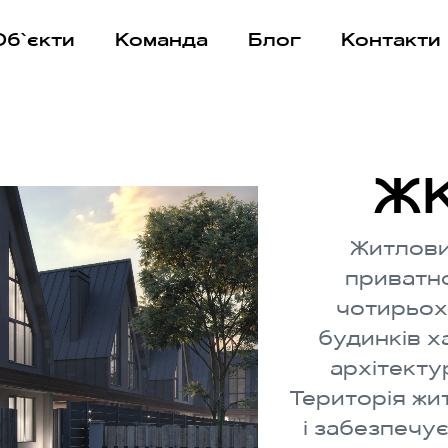
Об`єкти
Команда
Блог
Контакти
ЖК
Житлови
приватно
чотирьох 
будинків х
архітекту
Територія жи
і забезпечу