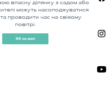
вою власну ділянку з садом або
жителі можуть насолоджуватися
та проводити час на свіжому
повітрі.
ЖК на мапі