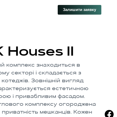
Залишити заявку
 Houses II
й комплекс знаходиться в
му секторі і складається з
котеджів. Зовнішній вигляд
арактеризується естетичною
рою і привабливим фасадом.
тлового комплексу огороджена
є приватність мешканців. Кожен