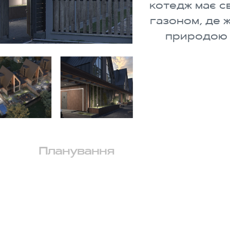
котедж має с
газоном, де 
природою 
Планування